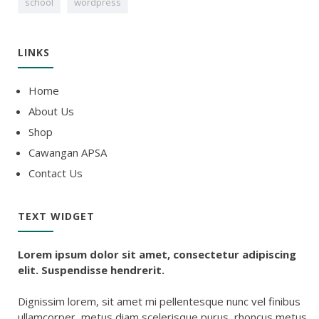
school
wordpress
LINKS
Home
About Us
Shop
Cawangan APSA
Contact Us
TEXT WIDGET
Lorem ipsum dolor sit amet, consectetur adipiscing
elit. Suspendisse hendrerit.
Dignissim lorem, sit amet mi pellentesque nunc vel finibus
ullamcorper, metus diam scelerisque purus, rhoncus metus